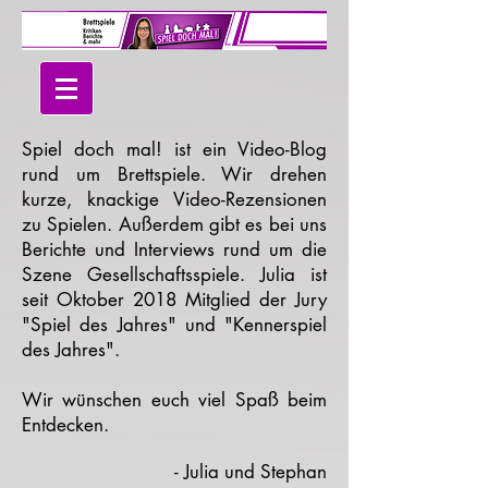
Spiel doch mal! ist ein Video-Blog
rund um Brettspiele. Wir drehen
kurze, knackige Video-Rezensionen
zu Spielen. Außerdem gibt es bei uns
Berichte und Interviews rund um die
Szene Gesellschaftsspiele. Julia ist
seit Oktober 2018 Mitglied der Jury
"Spiel des Jahres" und "Kennerspiel
des Jahres".
Wir wünschen euch viel Spaß beim
Entdecken.
- Julia und Stephan