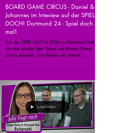
BOARD GAME CIRCUS - Daniel &
Johannes im Inteview auf der SPIEL
DOCH! Dortmund 24 - Spiel doch
mal!
Auf der SPIEL DOCH! 2024 in Dortmund haben
wir mal wieder den Stand von Board Game
Circus besucht. Dort haben wir Daniel
Teuerkaufer und...
Load video