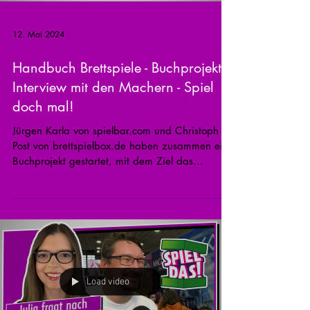
12. Mai 2024
Handbuch Brettspiele - Buchprojekt -
Interview mit den Machern - Spiel
doch mal!
Jürgen Karla von spielbar.com und Christoph
Post von brettspielbox.de haben zusammen ein
Buchprojekt gestartet, mit dem Ziel das...
Load video