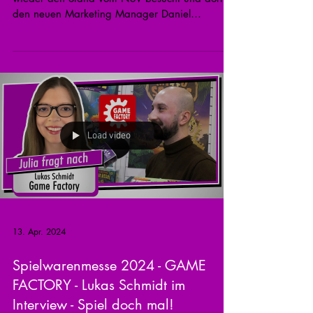
den neuen Marketing Manager Daniel
Rothenbücher...
Load video
13. Apr. 2024
Spielwarenmesse 2024 - GAME
FACTORY - Lukas Schmidt im
Interview - Spiel doch mal!