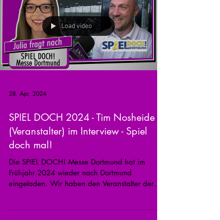
Load video
28. Apr. 2024
SPIEL DOCH 2024 - Tim Nosheide
(Veranstalter) im Interview - Spiel
doch mal!
Die SPIEL DOCH! Messe Dortmund hat im
Frühjahr 2024 wieder nach Dortmund
eingeladen. Wir haben den Veranstalter der
Messe, Tim Nostheide,...