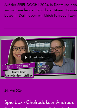
Auf der SPIEL DOCH! 2024 in Dortmund haben
wir mal wieder den Stand von Queen Games
besucht. Dort haben wir Ulrich Fonrobert zum...
Load video
24. Mai 2024
Spielbox - Chefredakeur Andreas