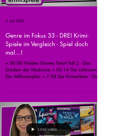
2. Juli 2021
Genre im Fokus 33 - DREI Krimi-
Spiele im Vergleich - Spiel doch
mal...!
+ 00:00 Hidden Games Tatort Fall 2 - Das
Diadem der Madonna + 03:14 The Unknown -
Der Millionenplan + 7:58 Die Firmenfeier - Das
letzte...
Load video