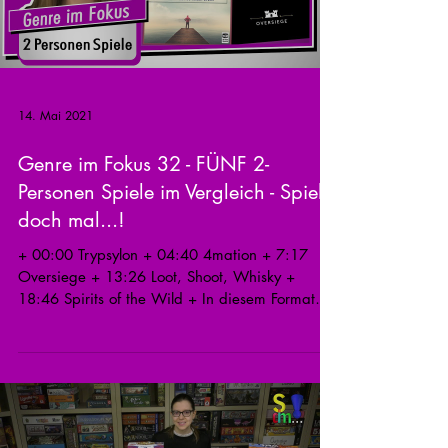
14. Mai 2021
Genre im Fokus 32 - FÜNF 2-
Personen Spiele im Vergleich - Spiel
doch mal...!
+ 00:00 Trypsylon + 04:40 4mation + 7:17
Oversiege + 13:26 Loot, Shoot, Whisky +
18:46 Spirits of the Wild + In diesem Format
suchen wir...