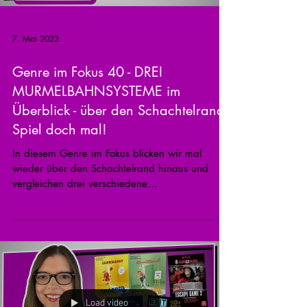
7. Mai 2023
Genre im Fokus 40 - DREI
MURMELBAHNSYSTEME im
Überblick - über den Schachtelrand -
Spiel doch mal!
In diesem Genre im Fokus blicken wir mal
wieder über den Schachtelrand hinaus und
vergleichen drei verschiedene
Murmelbahnsysteme. 00:00...
Load video