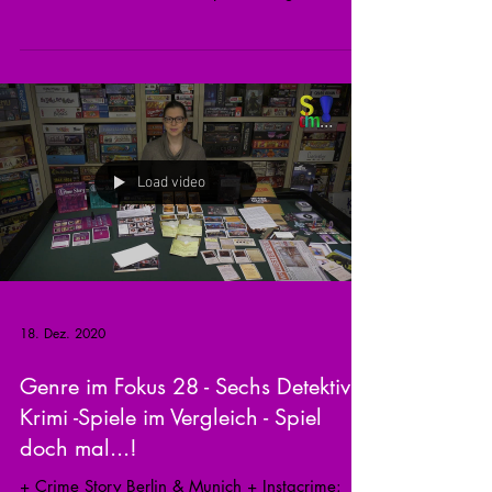
einige...
Load video
18. Dez. 2020
Genre im Fokus 28 - Sechs Detektiv /
Krimi -Spiele im Vergleich - Spiel
doch mal...!
+ Crime Story Berlin & Munich + Instacrime: