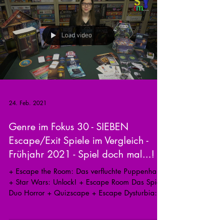
Load video
24. Feb. 2021
Genre im Fokus 30 - SIEBEN
Escape/Exit Spiele im Vergleich -
Frühjahr 2021 - Spiel doch mal...!
+ Escape the Room: Das verfluchte Puppenhaus
+ Star Wars: Unlock! + Escape Room Das Spiel
Duo Horror + Quizscape + Escape Dysturbia:...