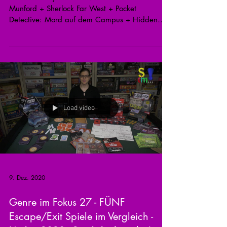
Munford + Sherlock Far West + Pocket
Detective: Mord auf dem Campus + Hidden
Games Tatort:...
Load video
9. Dez. 2020
Genre im Fokus 27 - FÜNF
Escape/Exit Spiele im Vergleich -