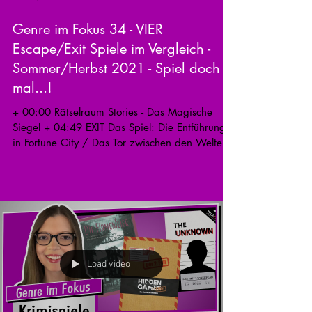
Genre im Fokus 34 - VIER
Escape/Exit Spiele im Vergleich -
Sommer/Herbst 2021 - Spiel doch
mal...!
+ 00:00 Rätselraum Stories - Das Magische
Siegel + 04:49 EXIT Das Spiel: Die Entführung
in Fortune City / Das Tor zwischen den Welten
+...
Load video