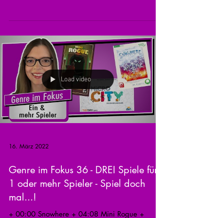
angeschaut....
Load video
16. März 2022
Genre im Fokus 36 - DREI Spiele für
1 oder mehr Spieler - Spiel doch
mal...!
+ 00:00 Snowhere + 04:08 Mini Rogue +