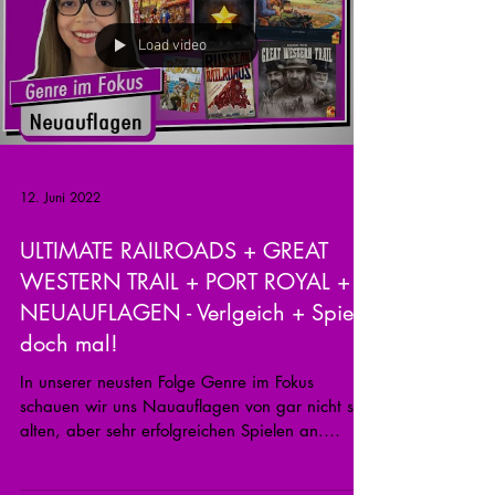
Load video
12. Juni 2022
ULTIMATE RAILROADS + GREAT
WESTERN TRAIL + PORT ROYAL +
NEUAUFLAGEN - Verlgeich + Spiel
doch mal!
In unserer neusten Folge Genre im Fokus
schauen wir uns Nauauflagen von gar nicht so
alten, aber sehr erfolgreichen Spielen an.
Diese...