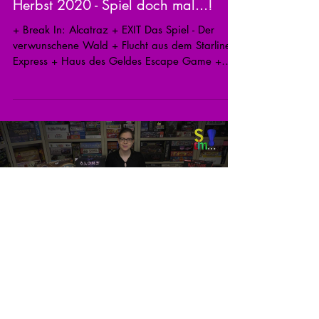
Herbst 2020 - Spiel doch mal...!
+ Break In: Alcatraz + EXIT Das Spiel - Der
verwunschene Wald + Flucht aus dem Starline
Express + Haus des Geldes Escape Game +
Escape...
Load video
2. Dez. 2020
Genre im Fokus 26 - Einzigartige