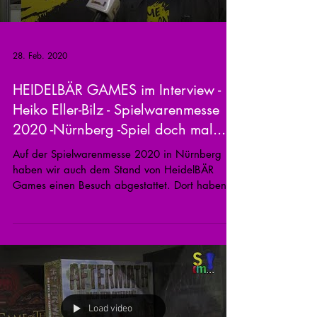
28. Feb. 2020
HEIDELBÄR GAMES im Interview -
Heiko Eller-Bilz - Spielwarenmesse
2020 -Nürnberg -Spiel doch mal...!
Auf der Spielwarenmesse 2020 in Nürnberg
haben wir auch dem Stand von HeidelBÄR
Games einen Besuch abgestattet. Dort haben
wir den...
Load video