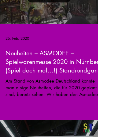
26. Feb. 2020
Neuheiten – ASMODEE –
Spielwarenmesse 2020 in Nürnberg
(Spiel doch mal…!) Standrundgang
Am Stand von Asmodee Deutschland konnte
man einige Neuheiten, die für 2020 geplant
sind, bereits sehen. Wir haben den Asmodee...