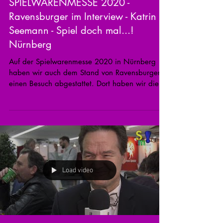
SPIELWARENMESSE 2020 -
Ravensburger im Interview - Katrin
Seemann - Spiel doch mal...!
Nürnberg
Auf der Spielwarenmesse 2020 in Nürnberg
haben wir auch dem Stand von Ravensburger
einen Besuch abgestattet. Dort haben wir die...
Load video