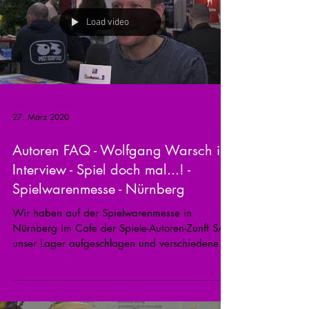
Load video
27. März 2020
Autoren FAQ - Wolfgang Warsch im
Interview - Spiel doch mal...! -
Spielwarenmesse - Nürnberg
Wir haben auf der Spielwarenmesse in
Nürnberg im Cafe der Spiele-Autoren-Zunft SAZ
unser Lager aufgeschlagen und verschiedene
Autoren zum...