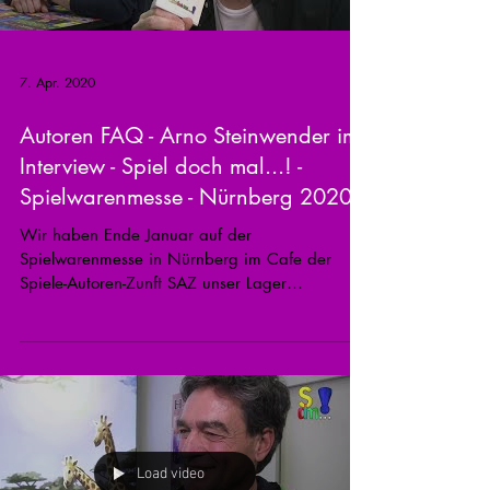
7. Apr. 2020
Autoren FAQ - Arno Steinwender im
Interview - Spiel doch mal...! -
Spielwarenmesse - Nürnberg 2020
Wir haben Ende Januar auf der
Spielwarenmesse in Nürnberg im Cafe der
Spiele-Autoren-Zunft SAZ unser Lager
aufgeschlagen und verschiedene...
Load video