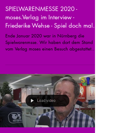
SPIELWARENMESSE 2020 -
moses.Verlag im Interview -
Friederike Wehse - Spiel doch mal...!
Ende Januar 2020 war in Nürnberg die
Spielwarenmsse. Wir haben dort dem Stand
vom Verlag moses einen Besuch abgestattet.
Die...
Load video