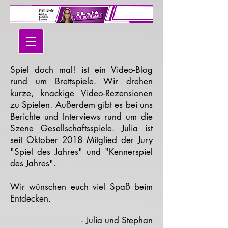
Spiel doch mal! ist ein Video-Blog
rund um Brettspiele. Wir drehen
kurze, knackige Video-Rezensionen
zu Spielen. Außerdem gibt es bei uns
Berichte und Interviews rund um die
Szene Gesellschaftsspiele. Julia ist
seit Oktober 2018 Mitglied der Jury
"Spiel des Jahres" und "Kennerspiel
des Jahres".
Wir wünschen euch viel Spaß beim
Entdecken.
- Julia und Stephan