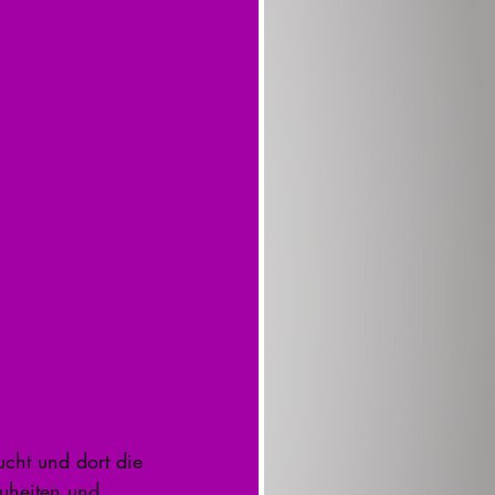
ht und dort die 
euheiten und 