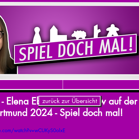
Elena Ebbert im Inteview auf der 
zurück zur Übersicht
tmund 2024 - Spiel doch mal!
be.com/watch?v=wCUKyS0olxE