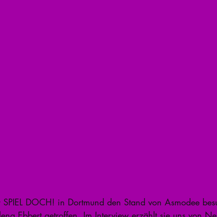
 SPIEL DOCH! in Dortmund den Stand von Asmodee besuc
lena Ebbert getroffen. Im Interview erzählt sie uns von N