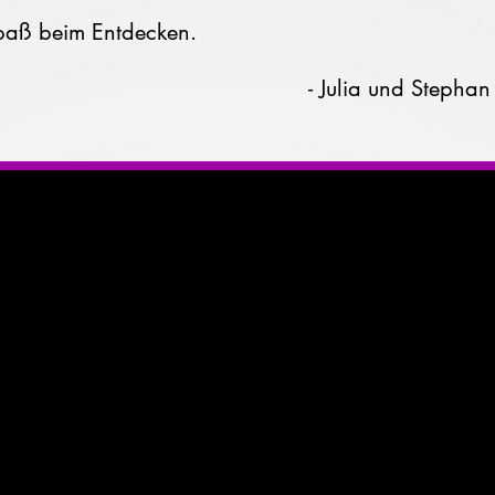
paß beim Entdecken.
- Julia und Stephan