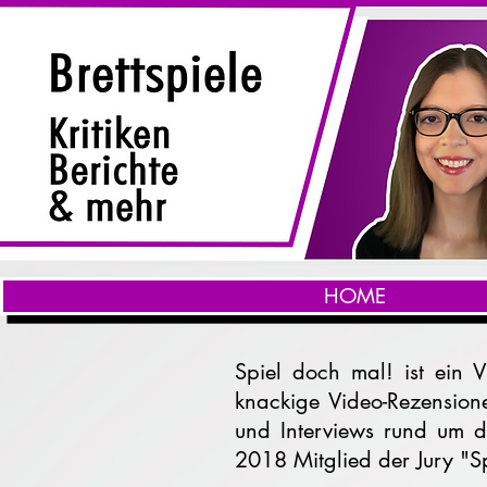
HOME
Spiel doch mal! ist ein V
knackige Video-Rezension
und Interviews rund um die
2018 Mitglied der Jury "Sp