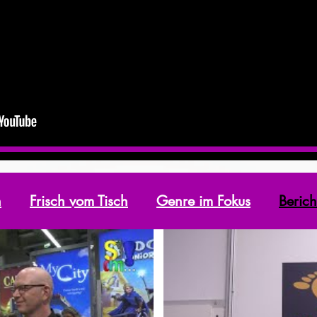
n
Frisch vom Tisch
Genre im Fokus
Berich
PIELWARENMESSE 2020
SPIEL 2019
Bad N
umentation
Erklärer
SPIEL 2015
SPIEL 