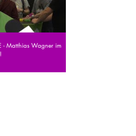
 - Matthias Wagner im
!