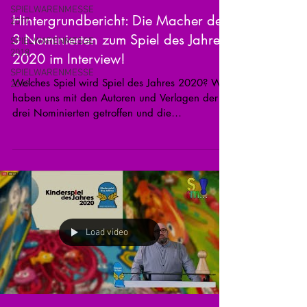
SPIELWARENMESSE
Hintergrundbericht: Die Macher der
2017
3 Nominierten zum Spiel des Jahres
SPIELWARENMESSE
2018
2020 im Interview!
SPIELWARENMESSE
Welches Spiel wird Spiel des Jahres 2020? Wir
2019
haben uns mit den Autoren und Verlagen der
drei Nominierten getroffen und die
Geschichten...
Load video