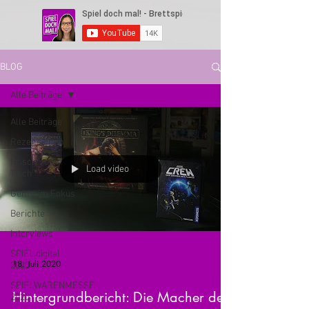
BLOG
Alle Beiträge
Alle Beiträge
Rezensionen
Frisch vom
Load video
Tisch
Genre im Fokus
Berichte
Interviews
SPIEL.digital
18. Juli 2020
2020
SPIELWARENMESSE
Hintergrundbericht: Die Macher der
2020