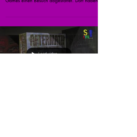
Games einen Besuch abgestattet. Dort haben
wir den...
Load video
26. Feb. 2020
Neuheiten – ASMODEE –
Spielwarenmesse 2020 in Nürnberg
(Spiel doch mal…!) Standrundgang