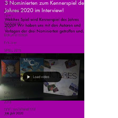
3 Nominierten zum Kennerspiel des
SPIEL 2019
Jahres 2020 im Interview!
Bad Nauheim
Spielt
Welches Spiel wird Kennerspiel des Jahres
Darmstadt
2020? Wir haben uns mit den Autoren und
Spielt
Verlagen der drei Nominierten getroffen und
Dokumentation
die...
Erklärer
SPIEL 2015
SPIEL 2016
SPIEL 2017
SPIEL 2018
Load video
SPIEL DOCH!
Messe 2019
SPIEL DOCH!
Messe Duisburg
2018
SPIELWARENMESSE
14. Juli 2020
2016