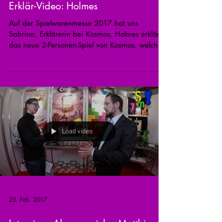
Erklär-Video: Holmes
Auf der Spielwarenmesse 2017 hat uns
Sabrina, Erklärerin bei Kosmos, Holmes erklärt -
das neue 2-Personen-Spiel von Kosmos, welches
im...
Load video
23. Feb. 2017