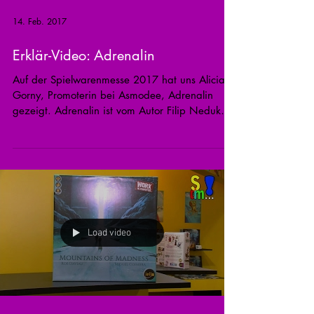
14. Feb. 2017
Erklär-Video: Adrenalin
Auf der Spielwarenmesse 2017 hat uns Alicia
Gorny, Promoterin bei Asmodee, Adrenalin
gezeigt. Adrenalin ist vom Autor Filip Neduk
und ist...
Load video