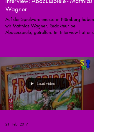
Interview: Abacusspiele - Matthias
Wagner
Auf der Spielwarenmesse in Nürnberg haben
wir Matthias Wagner, Redakteur bei
Abacusspiele, getroffen. Im Interview hat er uns
von den...
Load video
21. Feb. 2017