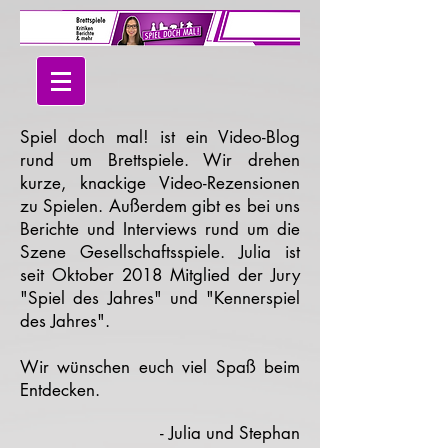
Spiel doch mal! ist ein Video-Blog
rund um Brettspiele. Wir drehen
kurze, knackige Video-Rezensionen
zu Spielen. Außerdem gibt es bei uns
Berichte und Interviews rund um die
Szene Gesellschaftsspiele. Julia ist
seit Oktober 2018 Mitglied der Jury
"Spiel des Jahres" und "Kennerspiel
des Jahres".
Wir wünschen euch viel Spaß beim
Entdecken.
- Julia und Stephan