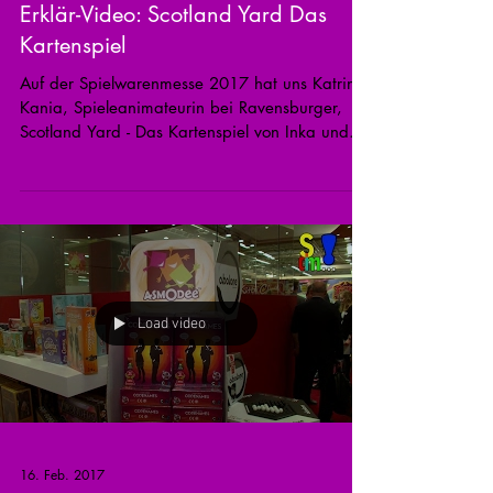
Erklär-Video: Scotland Yard Das
Kartenspiel
Auf der Spielwarenmesse 2017 hat uns Katrin
Kania, Spieleanimateurin bei Ravensburger,
Scotland Yard - Das Kartenspiel von Inka und...
Load video
16. Feb. 2017