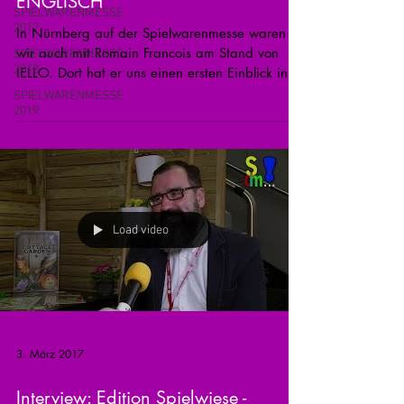
ENGLISCH
SPIELWARENMESSE
2017
In Nürnberg auf der Spielwarenmesse waren
wir auch mit Romain Francois am Stand von
SPIELWARENMESSE
2018
IELLO. Dort hat er uns einen ersten Einblick in
das...
SPIELWARENMESSE
2019
Load video
3. März 2017
Interview: Edition Spielwiese -