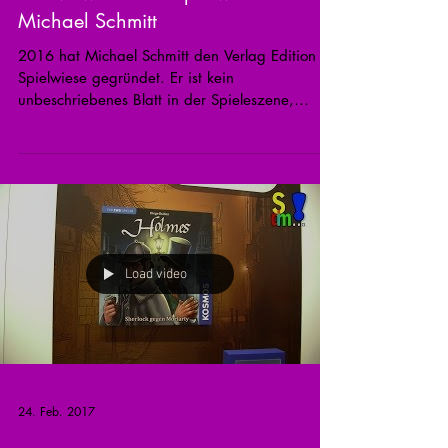
Michael Schmitt
2016 hat Michael Schmitt den Verlag Edition
Spielwiese gegründet. Er ist kein
unbeschriebenes Blatt in der Spieleszene,
betreibt er doch...
Load video
24. Feb. 2017