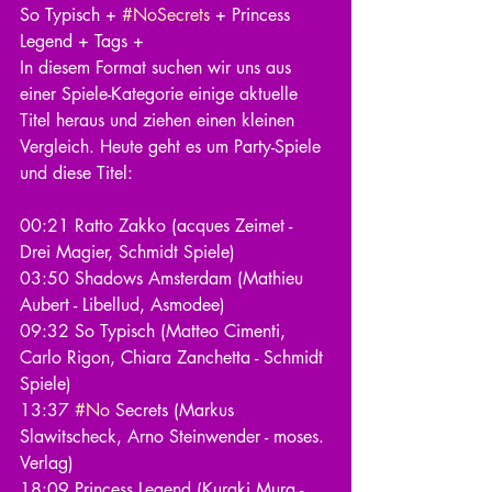
So Typisch + 
#NoSecrets
 + Princess 
Legend + Tags +
In diesem Format suchen wir uns aus 
einer Spiele-Kategorie einige aktuelle 
Titel heraus und ziehen einen kleinen 
Vergleich. Heute geht es um Party-Spiele 
und diese Titel:
00:21 Ratto Zakko (acques Zeimet - 
Drei Magier, Schmidt Spiele)
03:50 Shadows Amsterdam (Mathieu 
Aubert - Libellud, Asmodee)
09:32 So Typisch (Matteo Cimenti, 
Carlo Rigon, Chiara Zanchetta - Schmidt 
Spiele)
13:37 
#No
 Secrets (Markus 
Slawitscheck, Arno Steinwender - moses. 
Verlag)
18:09 Princess Legend (Kuraki Mura - 