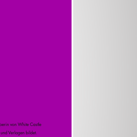
berin von White Castle 
und Verlagen bildet.