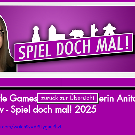
le Games Agency - Inhaberin Anit
zurück zur Übersicht
ew - Spiel doch mal! 2025
be.com/watch?v=VRUyguuRhzI