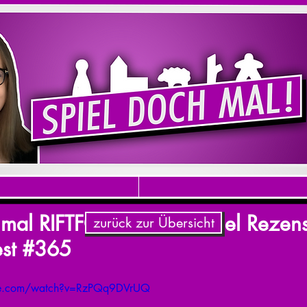
 mal RIFTFORCE! - Brettspiel Rezen
zurück zur Übersicht
st #365​
be.com/watch?v=RzPQq9DVrUQ