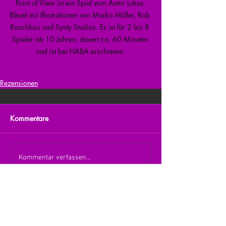
Point of View ist ein Spiel vom Autor Lukas 
Bleuel mit Illustrationen von Marko Müller, Rob 
Rauchfuss und Synty Studios. Es ist für 2 bis 8 
Spieler ab 10 Jahren, dauert ca. 60 Minuten 
und ist bei HABA erschienen.
Rezensionen
Kommentare
Kommentar verfassen...
zurück zur Übersicht