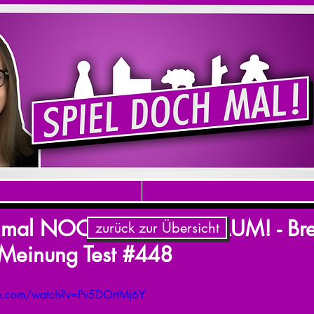
h mal NOOBS IM WELTRAUM! - Bret
zurück zur Übersicht
Meinung Test #448
be.com/watch?v=Pv5DOrtMj6Y