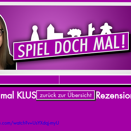
 mal KLUSTER! - Brettspiel Rezens
zurück zur Übersicht
e.com/watch?v=UsYXdqj-myU