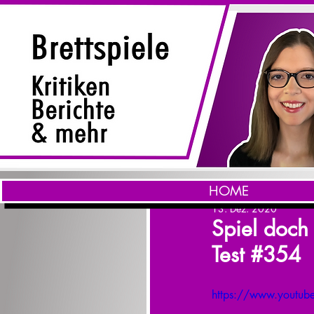
HOME
13. Dez. 2020
Spiel doch
Test #354
https://www.youtub