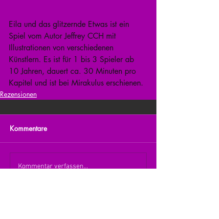
Eila und das glitzernde Etwas ist ein 
Spiel vom Autor Jeffrey CCH mit 
Illustrationen von verschiedenen 
Künstlern. Es ist für 1 bis 3 Spieler ab 
10 Jahren, dauert ca. 30 Minuten pro 
Kapitel und ist bei Mirakulus erschienen.
Rezensionen
Kommentare
Kommentar verfassen...
zurück zur Übersicht