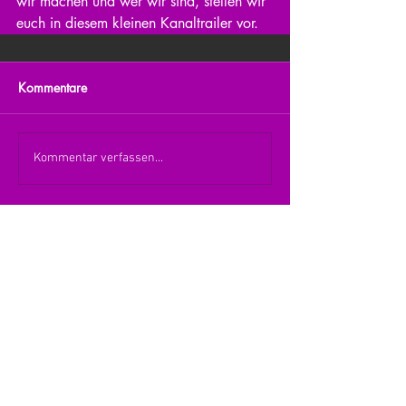
wir machen und wer wir sind, stellen wir 
euch in diesem kleinen Kanaltrailer vor. 
Kommentare
Kommentar verfassen...
zurück zur Übersicht
nach oben
© 2026 Julia Zerlik
Impressum/Datenschutzerklärung
Kontakt
Vielen Dank an den Verlag Hans im Glück für die