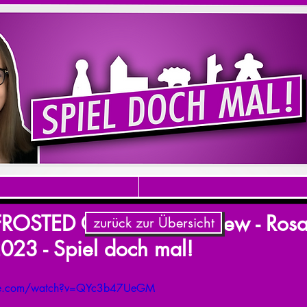
 FROSTED GAMES - Interview - Rosa 
zurück zur Übersicht
2023 - Spiel doch mal!
ube.com/watch?v=QYc3b47UeGM