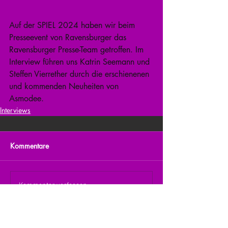
Auf der SPIEL 2024 haben wir beim 
Presseevent von Ravensburger das 
Ravensburger Presse-Team getroffen. Im 
Interview führen uns Katrin Seemann und 
Steffen Vierrether durch die erschienenen 
und kommenden Neuheiten von 
Asmodee.
Interviews
Kommentare
Kommentar verfassen...