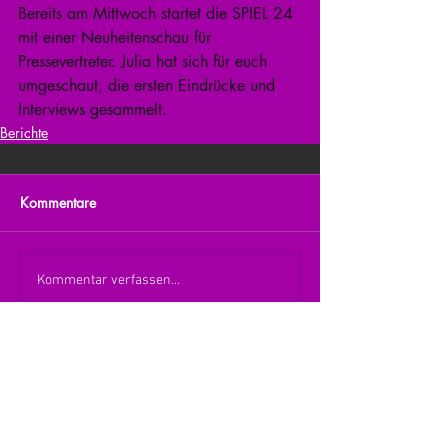
Bereits am Mittwoch startet die SPIEL 24 
mit einer Neuheitenschau für 
Pressevertreter. Julia hat sich für euch 
umgeschaut, die ersten Eindrücke und 
Interviews gesammelt.
Berichte
Kommentare
Kommentar verfassen...
zurück zur Übersicht
nach oben