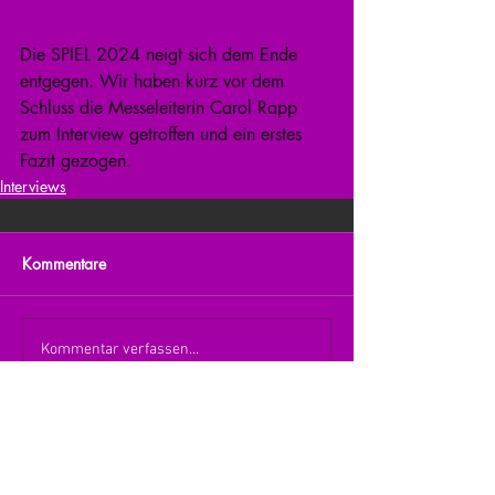
Die SPIEL 2024 neigt sich dem Ende 
entgegen. Wir haben kurz vor dem 
Schluss die Messeleiterin Carol Rapp 
zum Interview getroffen und ein erstes 
Fazit gezogen.
Interviews
Kommentare
Kommentar verfassen...
zurück zur Übersicht