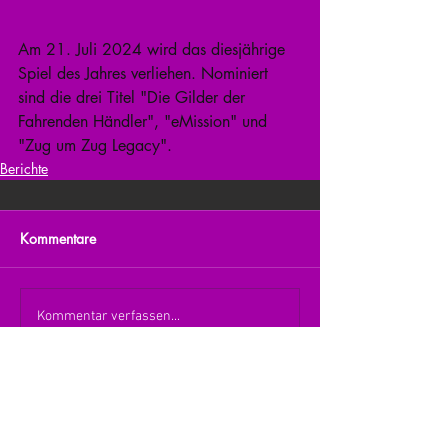
Am 21. Juli 2024 wird das diesjährige 
Spiel des Jahres verliehen. Nominiert 
sind die drei Titel "Die Gilder der 
Fahrenden Händler", "eMission" und 
"Zug um Zug Legacy".
Berichte
Kommentare
Kommentar verfassen...
zurück zur Übersicht