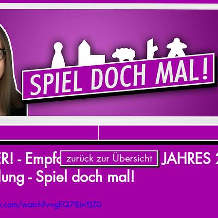
! - Empfohlen SPIEL DES JAHRES 
zurück zur Übersicht
lung - Spiel doch mal!
be.com/watch?v=gEQ78JnYJZ0