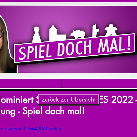
miniert SPIEL DES JAHRES 2022 
zurück zur Übersicht
lung - Spiel doch mal!
e.com/watch?v=4JJ0MlqwPrg