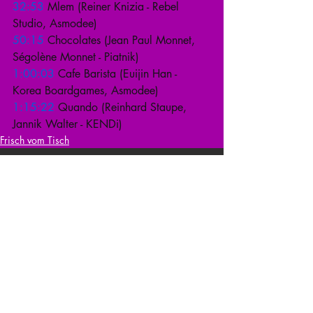
32:53
 Mlem (Reiner Knizia - Rebel 
Studio, Asmodee) 
50:15
 Chocolates (Jean Paul Monnet, 
Ségolène Monnet - Piatnik) 
1:00:03
 Cafe Barista (Euijin Han - 
Korea Boardgames, Asmodee) 
1:15:22
 Quando (Reinhard Staupe, 
Jannik Walter - KENDi)
Frisch vom Tisch
Kommentare
Kommentar verfassen...
zurück zur Übersicht