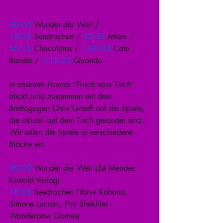
00:00
 Wunder der Welt / 
18:26
 Seedrachen / 
32:53
 Mlem / 
50:15
 Chocolates / 
1:00:03
 Cafe 
Barista / 
1:15:22
 Quando 
In unserem Format "Frisch vom Tisch" 
blickt Julia zusammen mit dem 
Brettagogen Chris Graeff auf die Spiele, 
die aktuell auf dem Tisch gelandet sind. 
Wir teilen die Spiele in verschiedene 
Blöcke ein. 
00:00
 Wunder der Welt (Zé Mendes - 
Kobold Verlag) 
18:26
 Seedrachen (Yaniv Kahana, 
Simone Luciani, Pini Shekhter - 
Wonderbow Games) 