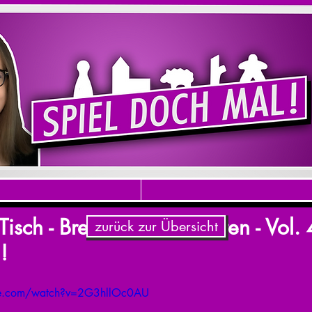
isch - Brettspiel - Neuheiten - Vol. 
zurück zur Übersicht
!
be.com/watch?v=2G3hllOc0AU