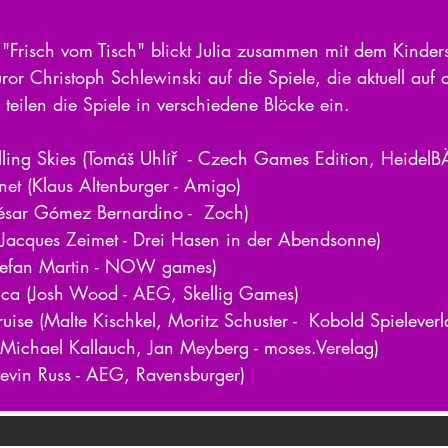
"Frisch vom Tisch" blickt Julia zusammen mit dem Kinders
ror Christoph Schlewinski auf die Spiele, die aktuell auf 
teilen die Spiele in verschiedene Blöcke ein.   
Falling Skies (Tomáš Uhlíř  - Czech Games Edition, Heide
Planet (Klaus Altenburger - Amigo)  
César Gómez Bernardino -  Zoch)  
 (Jacques Zeimet - Drei Hasen in der Abendsonne)  
Stefan Martin - NOW games)  
ica (Josh Wood - AEG, Skellig Games) 
uise (Malte Kischkel, Moritz Schuster -  Kobold Spieleverl
( Michael Kallauch, Jan Meyberg - moses.Verelag) 
(Kevin Russ - AEG, Ravensburger)