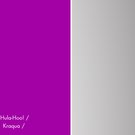
​ Hula-Hoo! / 
1
​ Kraqua / 