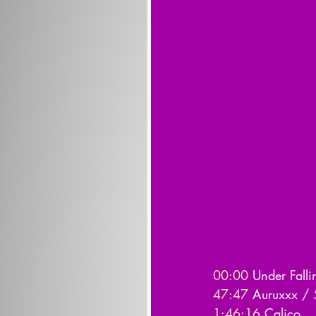
00:00
​ Under Falli
47:47
​ Auruxxx / 
1:46:16
​ Calico  