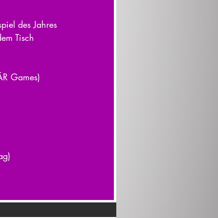
piel des Jahres 
dem Tisch 
lBÄR Games) 
ag) 