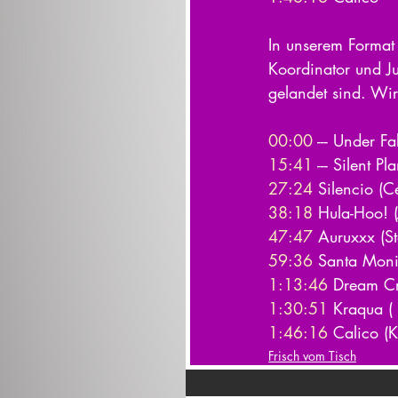
In unserem Format 
Koordinator und Ju
gelandet sind. Wir 
00:00
​ --- Under 
15:41
​ --- Silent 
27:24
​ Silencio (
38:18
​ Hula-Hoo!
47:47
​ Auruxxx (
59:36
​ Santa Mon
1:13:46
​ Dream Cr
1:30:51
​ Kraqua 
1:46:16
​ Calico 
Frisch vom Tisch