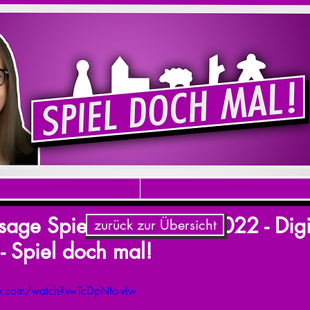
bsage Spielwarenmesse 2022 - Digi
zurück zur Übersicht
 - Spiel doch mal!
e.com/watch?v=TcDpNto-vIw