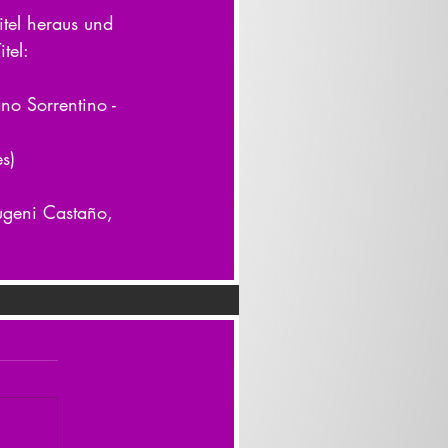
itel heraus und 
tel:
o Sorrentino - 
s)
Eugeni Castaño, 