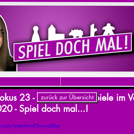
kus 23 - VIER Detektiv-Spiele im V
zurück zur Übersicht
0 - Spiel doch mal...!
e.com/watch?v=ESv-ywu8Tug