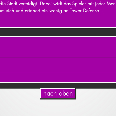
die Stadt verteidigt. Dabei wirft das Spieler mit jeder Me
um sich und erinnert ein wenig an Tower Defense.
nach oben