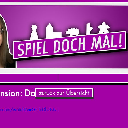
nsion: Dawn of the Zeds
zurück zur Übersicht
e.com/watch?v=G1JcDh-3sJs