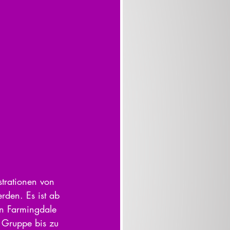
strationen von 
erden. Es ist ab 
In Farmingdale 
 Gruppe bis zu 