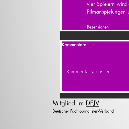
vier Spielern wird 
Filmanspielungen 
Rezensionen
Kommentare
Kommentar verfassen...
Mitglied im
DFJV
Deutscher Fachjournalisten-Verband