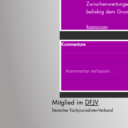
Zwischenwertungen
beliebig dem Grun
Rezensionen
Kommentare
Kommentar verfassen...
Mitglied im
DFJV
Deutscher Fachjournalisten-Verband