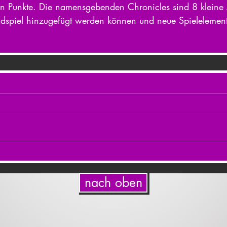
 Punkte. Die namensgebenden Chronicles sind 8 kleine 
dspiel hinzugefügt werden können und neue Spielelement
nach oben