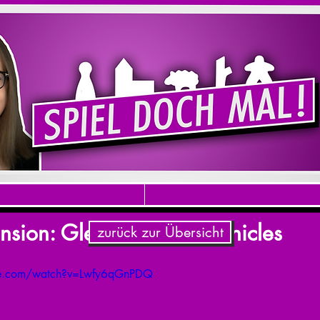
nsion: Glen More II Chronicles
zurück zur Übersicht
be.com/watch?v=Lwfy6qGnPDQ