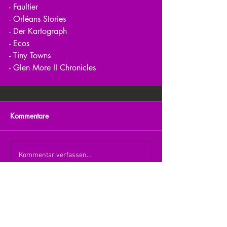
- Faultier
- Orléans Stories
- Der Kartograph
- Ecos
- Tiny Towns
- Glen More II Chronicles
Kommentare
Kommentar verfassen...
zurück zur Übersicht