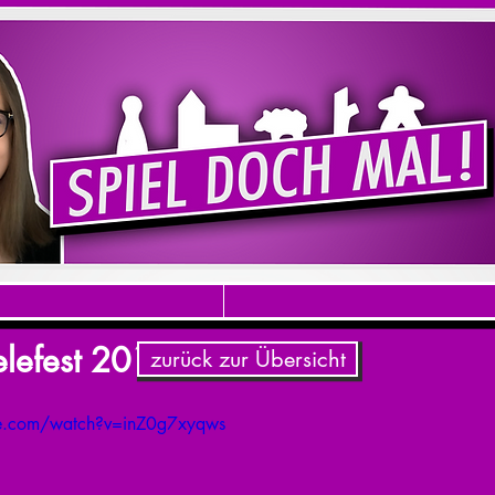
efest 2019 - Bericht
zurück zur Übersicht
be.com/watch?v=inZ0g7xyqws