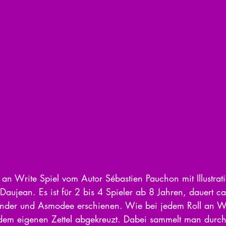
l an Write Spiel vom Autor Sébastien Pauchon mit Illustrat
 Daujean. Es ist für 2 bis 4 Spieler ab 8 Jahren, dauert 
onder und Asmodee erschienen. Wie bei jedem Roll an Wr
 dem eigenen Zettel abgekreuzt. Dabei sammelt man durch