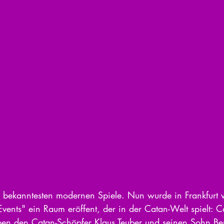
er bekanntesten modernen Spiele. Nun wurde in Frankfur
vents" ein Raum eröffent, der in der Catan-Welt spielt: Ca
en den Catan-Schöpfer Klaus Teuber und seinen Sohn Be