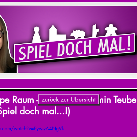
pe Raum - Klaus & Benjamin Teube
zurück zur Übersicht
Spiel doch mal...!)
be.com/watch?v=Pyw-vA4NgVk