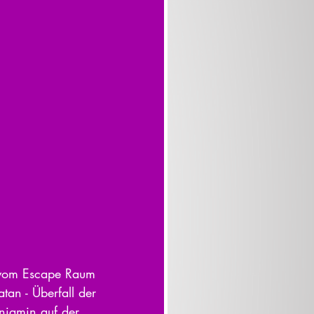
t vom Escape Raum 
tan - Überfall der 
njamin auf der 