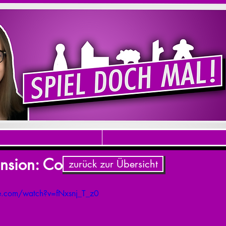
ension: Copenhagen
zurück zur Übersicht
e.com/watch?v=fNxsnj_T_z0