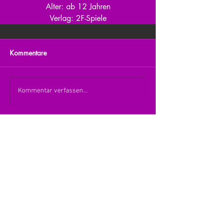
Alter: ab 12 Jahren
Verlag: 2F-Spiele
Kommentare
Kommentar verfassen...
zurück zur Übersicht
nach oben
© 2026 Julia Zerlik
Impressum/Datenschutzerklärung
Kontakt
Vielen Dank an den Verlag Hans im Glück für die