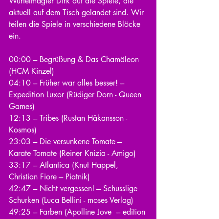
Würfelmagier Dirk auf die Spiele, die 
aktuell auf dem Tisch gelandet sind. Wir 
teilen die Spiele in verschiedene Blöcke 
ein.
00:00 --- Begrüßung & Das Chamäleon 
(HCM Kinzel)
04:10 --- Früher war alles besser! --- 
Expedition Luxor (Rüdiger Dorn - Queen 
Games)
12:13 --- Tribes (Rustan Håkansson - 
Kosmos)
23:03 --- Die versunkene Tomate --- 
Karate Tomate (Reiner Knizia - Amigo)
33:17 --- Atlantica (Knut Happel, 
Christian Fiore --- Piatnik)
42:47 --- Nicht vergessen! --- Schusslige 
Schurken (Luca Bellini - moses Verlag)
49:25 --- Farben (Apolline Jove  --- edition 