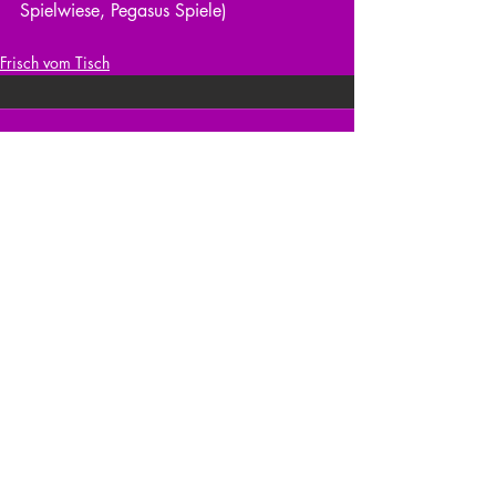
Spielwiese, Pegasus Spiele)
Frisch vom Tisch
Kommentare
Kommentar verfassen...
zurück zur Übersicht
nach oben
© 2026 Julia Zerlik
Impressum/Datenschutzerklärung
Kontakt