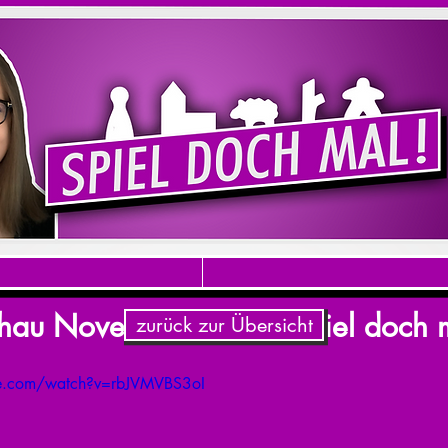
hau November 2018 (Spiel doch ma
zurück zur Übersicht
be.com/watch?v=rbJVMVBS3oI