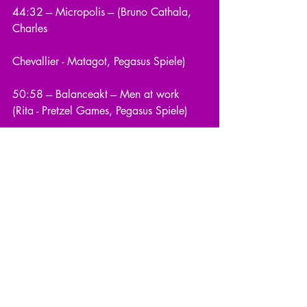
44:32 --- Micropolis --- (Bruno Cathala, 
Charles
Chevallier - Matagot, Pegasus Spiele)
50:58 --- Balanceakt --- Men at work 
(Rita - Pretzel Games, Pegasus Spiele)
58:09 --- Meeple Circus ( Cédric Millet - 
Pegasus Spiele)
1:09:37 --- Ankündigungen --- 
Frisch vom Tisch
Kommentare