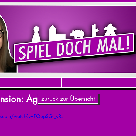
nsion: Agentenjagd
zurück zur Übersicht
be.com/watch?v=PQopSGi_yRs