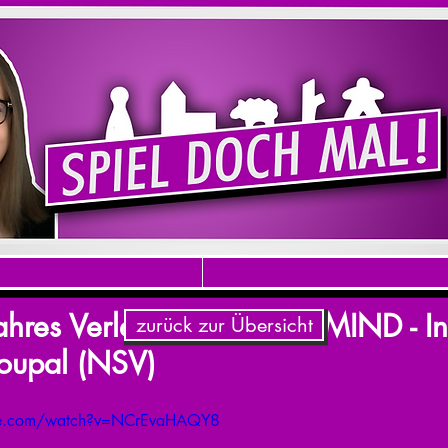
ahres Verleihung 18 -THE MIND - In
zurück zur Übersicht
oupal (NSV)
be.com/watch?v=NCrEvaHAQY8