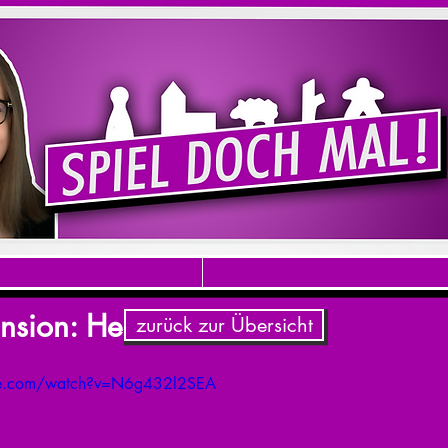
nsion: Heaven and Ale
zurück zur Übersicht
be.com/watch?v=N6g432l2SEA