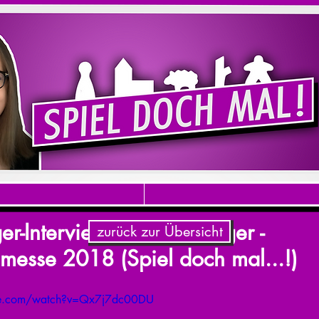
r-Interview - Katrin Hanger -
zurück zur Übersicht
messe 2018 (Spiel doch mal...!)
be.com/watch?v=Qx7j7dc00DU