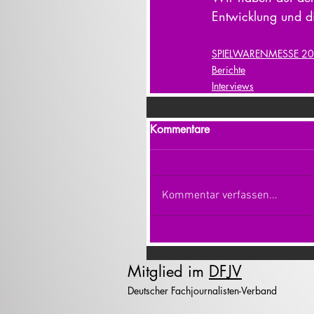
Entwicklung und d
SPIELWARENMESSE 2
Berichte
Interviews
Kommentare
Kommentar verfassen...
Mitglied im
DFJV
Deutscher Fachjournalisten-Verband