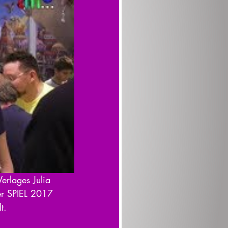
erlages Julia 
er SPIEL 2017 
t.