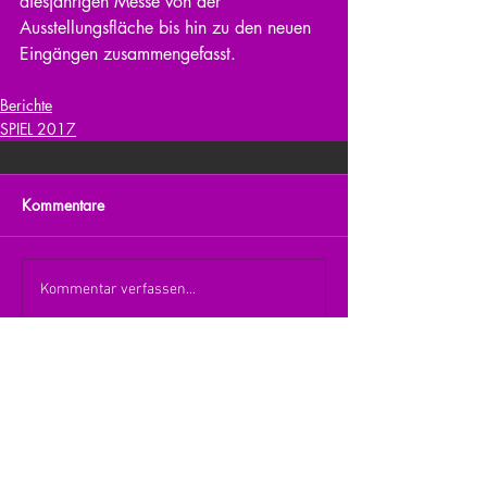
diesjährigen Messe von der 
Ausstellungsfläche bis hin zu den neuen 
Eingängen zusammengefasst.
Berichte
SPIEL 2017
Kommentare
Kommentar verfassen...
zurück zur Übersicht
nach oben