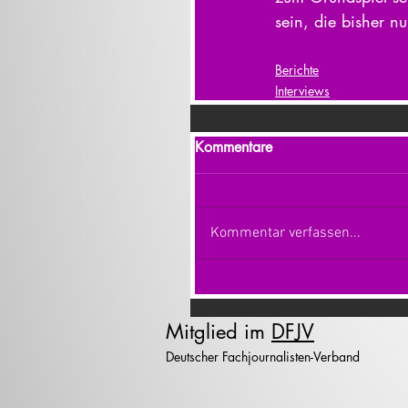
sein, die bisher n
Berichte
Interviews
Kommentare
Kommentar verfassen...
Mitglied im
DFJV
Deutscher Fachjournalisten-Verband