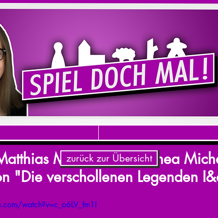
 Matthias Miller und Dorothea Mich
zurück zur Übersicht
on "Die verschollenen Legenden I&
e.com/watch?v=c_o6LV_fm1I