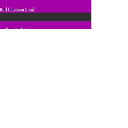
Bad Nauheim Spielt
Kommentare
Kommentar verfassen...
zurück zur Übersicht
nach oben
© 2026 Julia Zerlik
Impressum/Datenschutzerklärung
Kontakt
Vielen Dank an den Verlag Hans im Glück für die