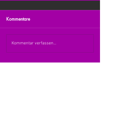
Kommentare
Kommentar verfassen...
zurück zur Übersicht
nach oben
© 2026 Julia Zerlik
Impressum/Datenschutzerklärung
Kontakt
Vielen Dank an den Verlag Hans im Glück für die
Erlaubnis die Form des Meeples im Kanal-Design
verwenden zu dürfen.