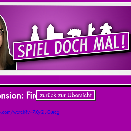
nsion: Fireteam Zero
zurück zur Übersicht
be.com/watch?v=7XyQL-Gurcg