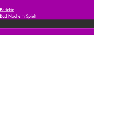
Berichte
Bad Nauheim Spielt
Kommentare
Kommentar verfassen...
zurück zur Übersicht
nach oben
© 2026 Julia Zerlik
Impressum/Datenschutzerklärung
Kontakt