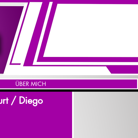
ÜBER MICH
urt / Diego