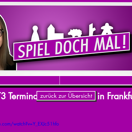
T3 Terminal Entertainment in Frankf
zurück zur Übersicht
e.com/watch?v=Y_EXJc51hfo