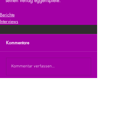
seinen Verlag eggertspiele.
Berichte
Interviews
Kommentare
Kommentar verfassen...
zurück zur Übersicht
nach oben
© 2026 Julia Zerlik
Impressum/Datenschutzerklärung
Kontakt